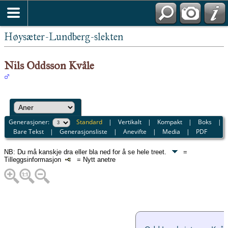
Høysæter-Lundberg-slekten
Nils Oddsson Kvåle
Generasjoner:
Standard
|
Vertikalt
|
Kompakt
|
Boks
|
Bare Tekst
|
Generasjonsliste
|
Anevifte
|
Media
|
PDF
NB: Du må kanskje dra eller bla ned for å se hele treet.
=
Tilleggsinformasjon
= Nytt anetre