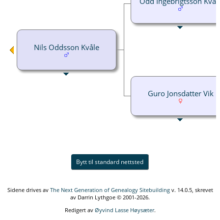
Odd Ingebrigtsson Kvål
Nils Oddsson Kvåle
Guro Jonsdatter Vik
Bytt til standard nettsted
Sidene drives av
The Next Generation of Genealogy Sitebuilding
v. 14.0.5, skrevet
av Darrin Lythgoe © 2001-2026.
Redigert av
Øyvind Lasse Høysæter
.