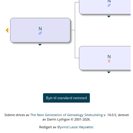
N
N
N
Bytt til standard nettsted
Sidene drives av
The Next Generation of Genealogy Sitebuilding
v. 14.0.5, skrevet
av Darrin Lythgoe © 2001-2026.
Redigert av
Øyvind Lasse Høysæter
.