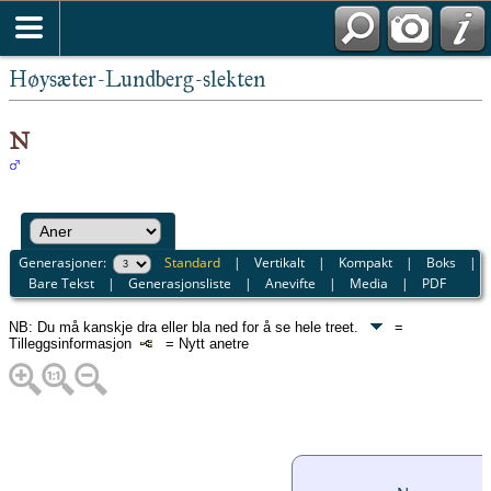
Høysæter-Lundberg-slekten
N
Generasjoner:
Standard
|
Vertikalt
|
Kompakt
|
Boks
|
Bare Tekst
|
Generasjonsliste
|
Anevifte
|
Media
|
PDF
NB: Du må kanskje dra eller bla ned for å se hele treet.
=
Tilleggsinformasjon
= Nytt anetre