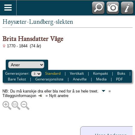
Høysæter-Lundberg-slekten
Brita Hansdatter Våge
1770 - 1844 (74 år)
Generasjoner:
Standard
|
Vertikalt
|
Kompakt
|
Boks
|
Bare Tekst
|
Generasjonsliste
|
Anevifte
|
Media
|
PDF
NB: Du må kanskje dra eller bla ned for å se hele treet.
=
Tilleggsinformasjon
= Nytt anetre