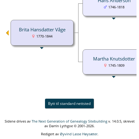
Hans Anderson
1746-1818
Brita Hansdatter Våge
1770-1844
Martha Knutsdotter
1745-1809
Bytt til standard nettsted
Sidene drives av
The Next Generation of Genealogy Sitebuilding
v. 14.0.5, skrevet
av Darrin Lythgoe © 2001-2026.
Redigert av
Øyvind Lasse Høysæter
.