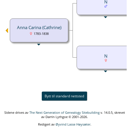
N
Anna Carina (Cathrine)
1783-1838
N
Bytt til standard nettsted
Sidene drives av
The Next Generation of Genealogy Sitebuilding
v. 14.0.5, skrevet
av Darrin Lythgoe © 2001-2026.
Redigert av
Øyvind Lasse Høysæter
.