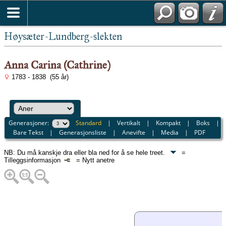
Høysæter-Lundberg-slekten
Anna Carina (Cathrine)
1783 - 1838 (55 år)
Generasjoner:
Standard
|
Vertikalt
|
Kompakt
|
Boks
|
Bare Tekst
|
Generasjonsliste
|
Anevifte
|
Media
|
PDF
NB: Du må kanskje dra eller bla ned for å se hele treet.
=
Tilleggsinformasjon
= Nytt anetre