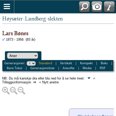
Høysæter-Lundberg-slekten
Lars Bønes
1873 - 1956 (83 år)
Generasjoner:
Standard
|
Vertikalt
|
Kompakt
|
Boks
|
Bare Tekst
|
Generasjonsliste
|
Anevifte
|
Media
|
PDF
NB: Du må kanskje dra eller bla ned for å se hele treet.
=
Tilleggsinformasjon
= Nytt anetre