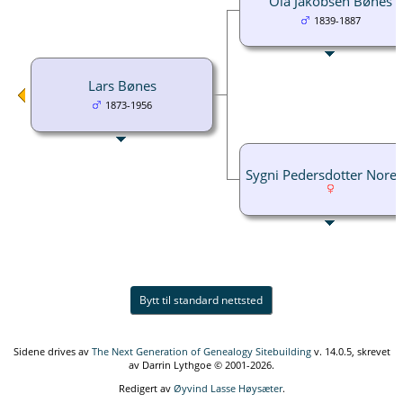
Ola Jakobsen Bønes
1839-1887
Lars Bønes
1873-1956
Sygni Pedersdotter Norei
Bytt til standard nettsted
Sidene drives av
The Next Generation of Genealogy Sitebuilding
v. 14.0.5, skrevet
av Darrin Lythgoe © 2001-2026.
Redigert av
Øyvind Lasse Høysæter
.