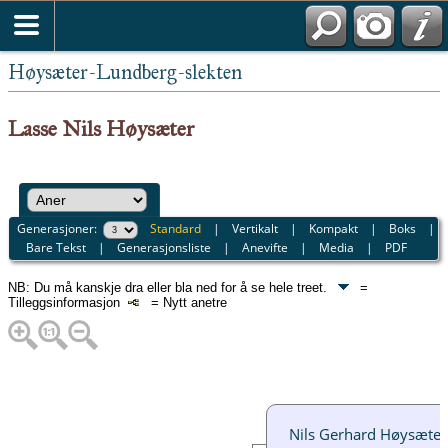
Høysæter-Lundberg-slekten
Lasse Nils Høysæter
Generasjoner:
Standard
|
Vertikalt
|
Kompakt
|
Boks
|
Bare Tekst
|
Generasjonsliste
|
Anevifte
|
Media
|
PDF
NB: Du må kanskje dra eller bla ned for å se hele treet.
=
Tilleggsinformasjon
= Nytt anetre
Nils Gerhard Høysæter