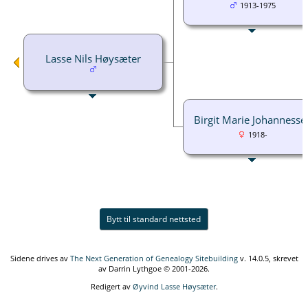
1913-1975
Lasse Nils Høysæter
Birgit Marie Johannesse
1918-
Bytt til standard nettsted
Sidene drives av
The Next Generation of Genealogy Sitebuilding
v. 14.0.5, skrevet
av Darrin Lythgoe © 2001-2026.
Redigert av
Øyvind Lasse Høysæter
.