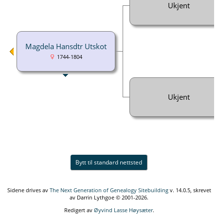
Ukjent
Magdela Hansdtr Utskot
1744-1804
Ukjent
Bytt til standard nettsted
Sidene drives av
The Next Generation of Genealogy Sitebuilding
v. 14.0.5, skrevet
av Darrin Lythgoe © 2001-2026.
Redigert av
Øyvind Lasse Høysæter
.