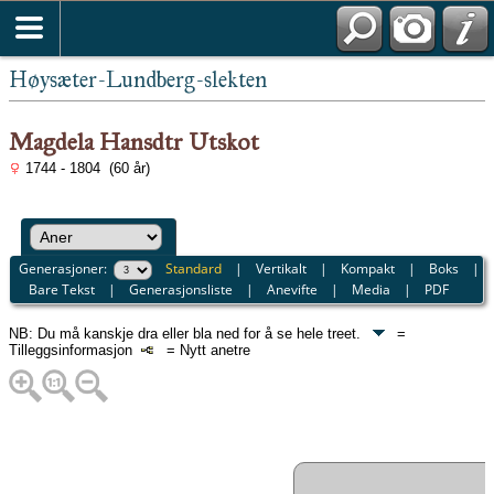
Høysæter-Lundberg-slekten
Magdela Hansdtr Utskot
1744 - 1804 (60 år)
Generasjoner:
Standard
|
Vertikalt
|
Kompakt
|
Boks
|
Bare Tekst
|
Generasjonsliste
|
Anevifte
|
Media
|
PDF
NB: Du må kanskje dra eller bla ned for å se hele treet.
=
Tilleggsinformasjon
= Nytt anetre