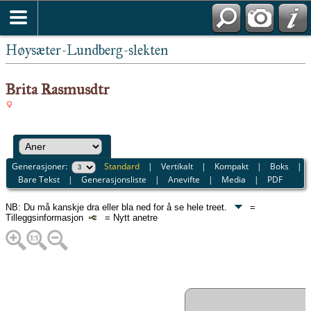
Høysæter-Lundberg-slekten
Brita Rasmusdtr
Generasjoner:
Standard
|
Vertikalt
|
Kompakt
|
Boks
|
Bare Tekst
|
Generasjonsliste
|
Anevifte
|
Media
|
PDF
NB: Du må kanskje dra eller bla ned for å se hele treet.
=
Tilleggsinformasjon
= Nytt anetre