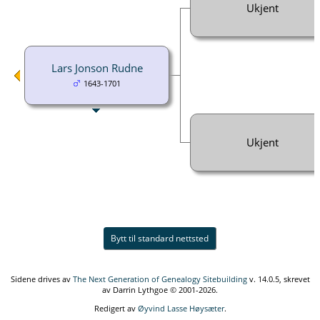
Ukjent
Lars Jonson Rudne
1643-1701
Ukjent
Bytt til standard nettsted
Sidene drives av
The Next Generation of Genealogy Sitebuilding
v. 14.0.5, skrevet
av Darrin Lythgoe © 2001-2026.
Redigert av
Øyvind Lasse Høysæter
.