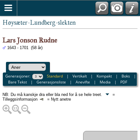
Høysæter-Lundberg-slekten
Lars Jonson Rudne
1643 - 1701 (58 år)
Generasjoner:
Standard
|
Vertikalt
|
Kompakt
|
Boks
|
Bare Tekst
|
Generasjonsliste
|
Anevifte
|
Media
|
PDF
NB: Du må kanskje dra eller bla ned for å se hele treet.
=
Tilleggsinformasjon
= Nytt anetre