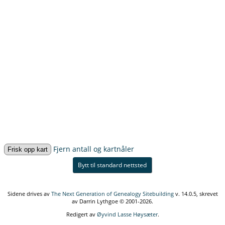
Fjern antall og kartnåler
Bytt til standard nettsted
Sidene drives av
The Next Generation of Genealogy Sitebuilding
v. 14.0.5, skrevet
av Darrin Lythgoe © 2001-2026.
Redigert av
Øyvind Lasse Høysæter
.