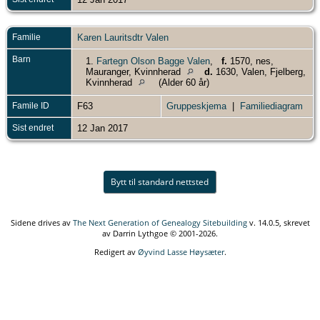
Familie
Karen Lauritsdtr Valen
Barn
1.
Fartegn Olson Bagge Valen
,
f.
1570, nes,
Mauranger, Kvinnherad
d.
1630, Valen, Fjelberg,
Kvinnherad
(Alder 60 år)
Famile ID
F63
Gruppeskjema
|
Familiediagram
Sist endret
12 Jan 2017
Bytt til standard nettsted
Sidene drives av
The Next Generation of Genealogy Sitebuilding
v. 14.0.5, skrevet
av Darrin Lythgoe © 2001-2026.
Redigert av
Øyvind Lasse Høysæter
.