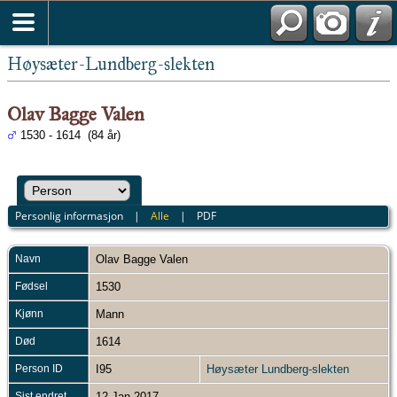
Høysæter-Lundberg-slekten
Olav Bagge Valen
1530 - 1614 (84 år)
Personlig informasjon
|
Alle
|
PDF
Navn
Olav Bagge
Valen
Fødsel
1530
Kjønn
Mann
Død
1614
Person ID
I95
Høysæter Lundberg-slekten
Sist endret
12 Jan 2017