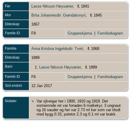
Far
Lasse Nilsson Høysæter
,
f.
1841
Mor
Brita Johannesdtr. Grøndalsmyri
,
f.
1845
Ekteskap
1867
Famile ID
F8
Gruppeskjema
|
Familiediagram
Familie
Anna Kristina Ingjeldsdtr. Tveit
,
f.
1868
Ekteskap
1889
Barn
1.
Lasse Nilsson Høysæter
,
f.
1889
Famile ID
F6
Gruppeskjema
|
Familiediagram
Sist endret
12 Jan 2017
Notater
Var sjlveigar her i 1900, 1910 og 1918. Det
sistnemnde ret var fonaden 6 malkekyr, 3 ungnaut
og 16 sauder og her var 2.73 ml ker som var tilsdt
med bygg 0.33, potetor 2.3 og 0.1 ml var brakk.