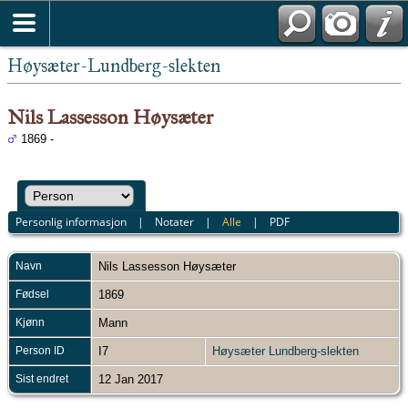
Høysæter-Lundberg-slekten
Nils Lassesson Høysæter
1869 -
Personlig informasjon
|
Notater
|
Alle
|
PDF
Navn
Nils Lassesson
Høysæter
Fødsel
1869
Kjønn
Mann
Person ID
I7
Høysæter Lundberg-slekten
Sist endret
12 Jan 2017