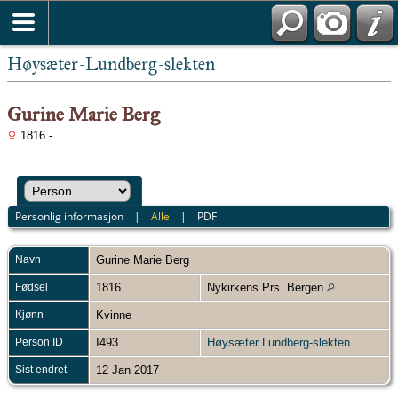
Høysæter-Lundberg-slekten
Gurine Marie Berg
1816 -
Personlig informasjon
|
Alle
|
PDF
Navn
Gurine Marie
Berg
Fødsel
1816
Nykirkens Prs. Bergen
Kjønn
Kvinne
Person ID
I493
Høysæter Lundberg-slekten
Sist endret
12 Jan 2017