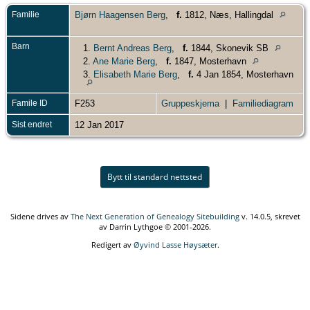
Familie
Bjørn Haagensen Berg
,
f.
1812, Næs, Hallingdal
Barn
1.
Bernt Andreas Berg
,
f.
1844, Skonevik SB
2.
Ane Marie Berg
,
f.
1847, Mosterhavn
3.
Elisabeth Marie Berg
,
f.
4 Jan 1854, Mosterhavn
Famile ID
F253
Gruppeskjema
|
Familiediagram
Sist endret
12 Jan 2017
Bytt til standard nettsted
Sidene drives av
The Next Generation of Genealogy Sitebuilding
v. 14.0.5, skrevet
av Darrin Lythgoe © 2001-2026.
Redigert av
Øyvind Lasse Høysæter
.