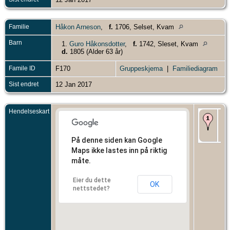
Familie
Håkon Arneson
,
f.
1706, Selset, Kvam
Barn
1.
Guro Håkonsdotter
,
f.
1742, Sleset, Kvam
d.
1805 (Alder 63 år)
Famile ID
F170
Gruppeskjema
|
Familiediagram
Sist endret
12 Jan 2017
Hendelseskart
Fø
171
Mel
Kv
På denne siden kan Google
Maps ikke lastes inn på riktig
måte.
Eier du dette
OK
nettstedet?