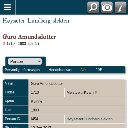
Høysæter-Lundberg-slekten
Guro Amundsdotter
1710 - 1803 (93 år)
Personlig informasjon
|
Hendelseskart
|
Alle
|
PDF
Navn
Guro
Amundsdotter
Fødsel
1710
Melstveit, Kvam
Kjønn
Kvinne
Død
1803
Person ID
I454
Høysæter Lundberg-slekten
Sist endret
12 Jan 2017