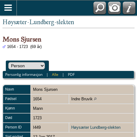
Høysæter-Lundberg-slekten
Mons Sjursen
1654 - 1723 (69 år)
Personlig informasjon
|
Alle
|
PDF
Navn
Mons
Sjursen
Fødsel
1654
Indre Bruvik
Kjønn
Mann
Død
1723
Person ID
I449
Høysæter Lundberg-slekten
Sist endret
12 Jan 2017