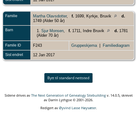
Familie
Martha Olavsdotter
,
f.
1699, Kyrkje, Bruvik
d.
1749 (Alder 50 år)
Barn
1.
Sjur Monsen
,
f.
1711, Indre Bruvik
d.
1781
(Alder 70 år)
Famile ID
F243
Gruppeskjema
|
Familiediagram
Sist endret
12 Jan 2017
Bytt til standard nettsted
Sidene drives av
The Next Generation of Genealogy Sitebuilding
v. 14.0.5, skrevet
av Darrin Lythgoe © 2001-2026.
Redigert av
Øyvind Lasse Høysæter
.