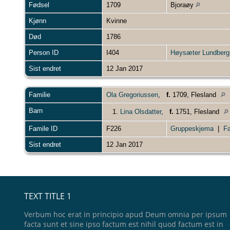
Fødsel
1709
Bjoraøy
Kjønn
Kvinne
Død
1786
Person ID
I404
Høysæter Lundberg-
Sist endret
12 Jan 2017
Familie
Ola Gregoriussen
,
f.
1709, Flesland
Barn
1.
Lina Olsdatter
,
f.
1751, Flesland
Famile ID
F226
Gruppeskjema
|
Fa
Sist endret
12 Jan 2017
TEXT TITLE 1
Verbum hoc erat in principio apud Deum omnia per ipsum
facta sunt et sine ipso factum est nihil quod factum est in