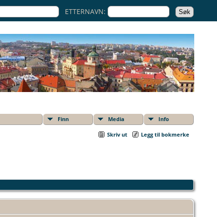
ETTERNAVN:
Finn
Media
Info
Skriv ut
Legg til bokmerke