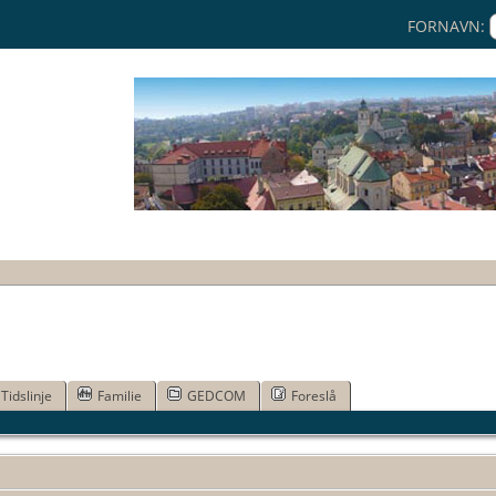
FORNAVN:
Tidslinje
Familie
GEDCOM
Foreslå