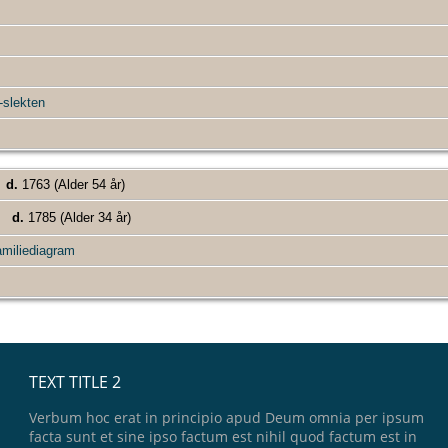
slekten
d.
1763 (Alder 54 år)
d.
1785 (Alder 34 år)
miliediagram
TEXT TITLE 2
Verbum hoc erat in principio apud Deum omnia per ipsum
facta sunt et sine ipso factum est nihil quod factum est in