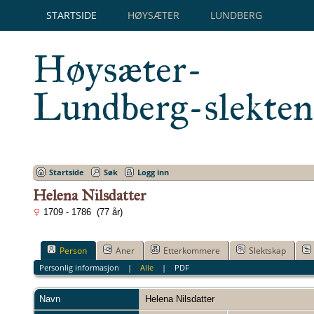
STARTSIDE
HØYSÆTER
LUNDBERG
Høysæter-
Lundberg-slekten
Startside
Søk
Logg inn
Helena Nilsdatter
1709 - 1786 (77 år)
Person
Aner
Etterkommere
Slektskap
Personlig informasjon
|
Alle
|
PDF
Navn
Helena
Nilsdatter