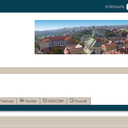
FORNAVN:
Tidslinje
Familie
GEDCOM
Foreslå