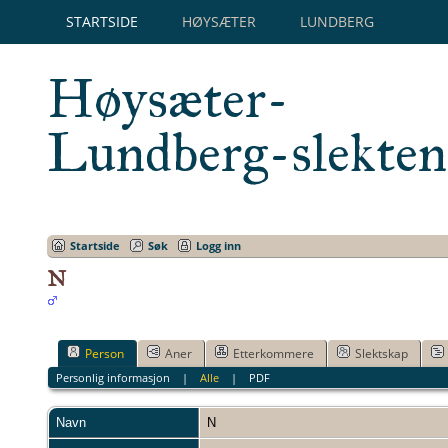
STARTSIDE
HØYSÆTER
LUNDBERG
Høysæter-
Lundberg-slekten
Startside
Søk
Logg inn
N
Person
Aner
Etterkommere
Slektskap
Personlig informasjon
|
Alle
|
PDF
Navn
N