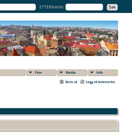
ETTERNAVN:
Finn
Media
Info
Skriv ut
Legg til bokmerke