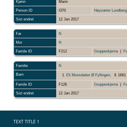
Kjønn
Mann
Person ID
I370
Høysæter Lundberg-
Sist endret
12 Jan 2017
Far
N
Mor
N
Famile ID
F212
Gruppeskjema
|
Fa
Familie
N
Barn
1.
Eli Monsdatter Ø.Fyllingen
,
f.
166
Famile ID
F126
Gruppeskjema
|
Fa
Sist endret
12 Jan 2017
TEXT TITLE 1