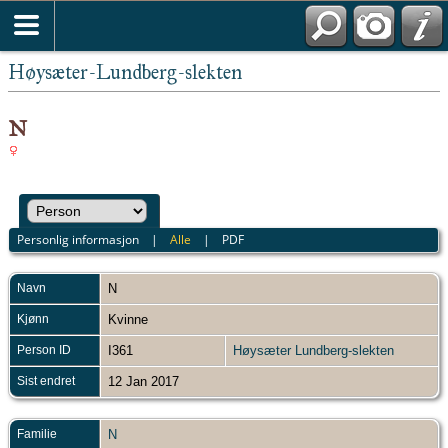
Høysæter-Lundberg-slekten
N
Personlig informasjon
|
Alle
|
PDF
Navn
N
Kjønn
Kvinne
Person ID
I361
Høysæter Lundberg-slekten
Sist endret
12 Jan 2017
Familie
N