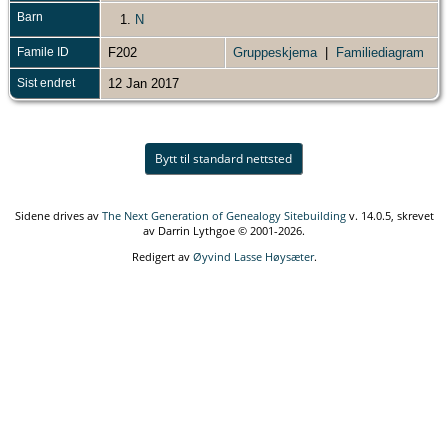
Barn
1.
N
Famile ID
F202
Gruppeskjema
|
Familiediagram
Sist endret
12 Jan 2017
Bytt til standard nettsted
Sidene drives av
The Next Generation of Genealogy Sitebuilding
v. 14.0.5, skrevet
av Darrin Lythgoe © 2001-2026.
Redigert av
Øyvind Lasse Høysæter
.