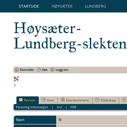
STARTSIDE
HØYSÆTER
LUNDBERG
Høysæter-
Lundberg-slekten
Startside
Søk
Logg inn
N
Person
Aner
Etterkommere
Slektskap
Personlig informasjon
|
Alle
|
PDF
Navn
N