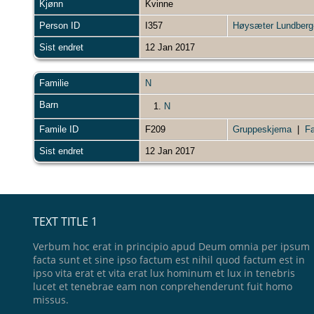
Kjønn
Kvinne
Person ID
I357
Høysæter Lundberg-
Sist endret
12 Jan 2017
Familie
N
Barn
1.
N
Famile ID
F209
Gruppeskjema
|
Fa
Sist endret
12 Jan 2017
TEXT TITLE 1
Verbum hoc erat in principio apud Deum omnia per ipsum
facta sunt et sine ipso factum est nihil quod factum est in
ipso vita erat et vita erat lux hominum et lux in tenebris
lucet et tenebrae eam non conprehenderunt fuit homo
missus.