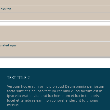
slekten
miliediagram
TEXT TITLE 2
Verbum hoc erat in principio apud Deum omnia per ipsum
facta sunt et sine ipso factum est nihil quod factum est in
ipso vita erat et vita erat lux hominum et lux in tenebris
lucet et tenebrae eam non conprehenderunt fuit homo
missus.