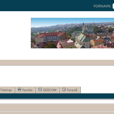
FORNAVN:
Tidslinje
Familie
GEDCOM
Foreslå