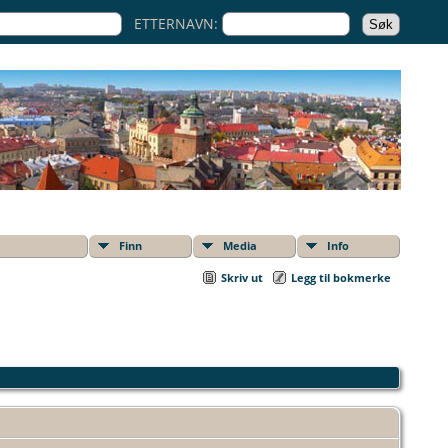
ETTERNAVN:
Finn
Media
Info
Skriv ut
Legg til bokmerke