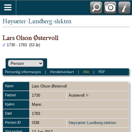
Høysæter-Lundberg-slekten
Lars Olson Østervoll
1730 - 1783 (53 år)
Personlig informasjon
|
Hendelseskart
|
Alle
|
PDF
Navn
Lars Olson
Østervoll
Fødsel
1730
Austevoll
Kjønn
Mann
Død
1783
Person ID
I338
Høysæter Lundberg-slekten
Sist endret
12 Jan 2017