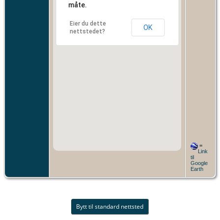
måte.
Eier du dette
OK
nettstedet?
=
Link
til
Google
Earth
Bytt til standard nettsted