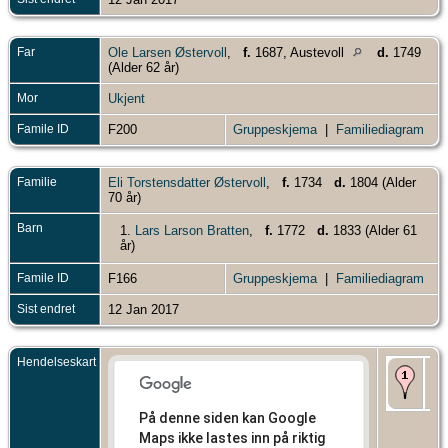
Far
Ole Larsen Østervoll
,
f.
1687, Austevoll
d.
1749
(Alder 62 år)
Mor
Ukjent
Famile ID
F200
Gruppeskjema
|
Familiediagram
Familie
Eli Torstensdatter Østervoll
,
f.
1734
d.
1804 (Alder
70 år)
Barn
1.
Lars Larson Bratten
,
f.
1772
d.
1833 (Alder 61
år)
Famile ID
F166
Gruppeskjema
|
Familiediagram
Sist endret
12 Jan 2017
Hendelseskart
Fø
173
Aus
På denne siden kan Google
Maps ikke lastes inn på riktig