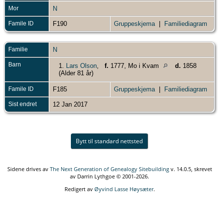
Mor
N
Famile ID
F190
Gruppeskjema
|
Familiediagram
Familie
N
Barn
1.
Lars Olson
,
f.
1777, Mo i Kvam
d.
1858
(Alder 81 år)
Famile ID
F185
Gruppeskjema
|
Familiediagram
Sist endret
12 Jan 2017
Bytt til standard nettsted
Sidene drives av
The Next Generation of Genealogy Sitebuilding
v. 14.0.5, skrevet
av Darrin Lythgoe © 2001-2026.
Redigert av
Øyvind Lasse Høysæter
.