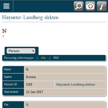
Høysæter-Lundberg-slekten
N
Personlig informasjon
|
Alle
|
PDF
Navn
N
Kjønn
Kvinne
Person ID
I319
Høysæter Lundberg-slekten
Sist endret
12 Jan 2017
Far
N