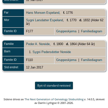
Far
Hans Monsen Espeland
,
f.
1776
Mor
Sygni Larsdatter Espeland
,
f.
1770
d.
1832 (Alder 62
år)
Famile ID
F177
Gruppeskjema
|
Familiediagram
Familie
Peder A. Noreide
,
f.
1800
d.
1864 (Alder 64 år)
Barn
1.
Sygni Pedersdotter Noreide
Famile ID
F110
Gruppeskjema
|
Familiediagram
Sist endret
12 Jan 2017
Bytt til standard nettsted
Sidene drives av
The Next Generation of Genealogy Sitebuilding
v. 14.0.5, skrevet
av Darrin Lythgoe © 2001-2026.