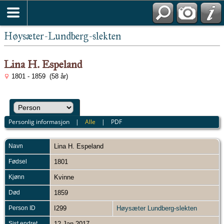
Høysæter-Lundberg-slekten
Lina H. Espeland
1801 - 1859 (58 år)
Personlig informasjon
|
Alle
|
PDF
Navn
Lina H.
Espeland
Fødsel
1801
Kjønn
Kvinne
Død
1859
Person ID
I299
Høysæter Lundberg-slekten
Sist endret
12 Jan 2017