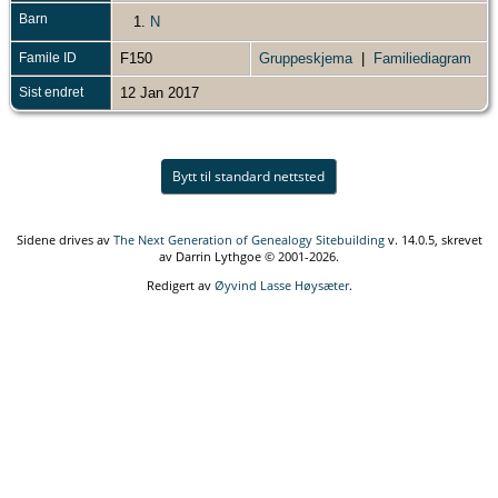
Barn
1.
N
Famile ID
F150
Gruppeskjema
|
Familiediagram
Sist endret
12 Jan 2017
Bytt til standard nettsted
Sidene drives av
The Next Generation of Genealogy Sitebuilding
v. 14.0.5, skrevet
av Darrin Lythgoe © 2001-2026.
Redigert av
Øyvind Lasse Høysæter
.