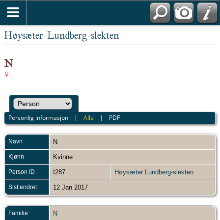
Høysæter-Lundberg-slekten
N
Personlig informasjon
|
Alle
|
PDF
Navn
N
Kjønn
Kvinne
Person ID
I287
Høysæter Lundberg-slekten
Sist endret
12 Jan 2017
Familie
N