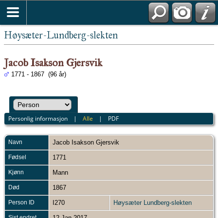
Høysæter-Lundberg-slekten
Jacob Isakson Gjersvik
1771 - 1867 (96 år)
Personlig informasjon
|
Alle
|
PDF
Navn
Jacob Isakson
Gjersvik
Fødsel
1771
Kjønn
Mann
Død
1867
Person ID
I270
Høysæter Lundberg-slekten
Sist endret
12 Jan 2017