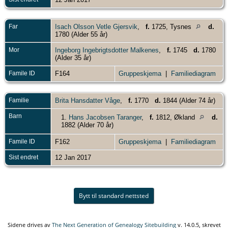
Far
Isach Olsson Vetle Gjersvik
,
f.
1725, Tysnes
d.
1780 (Alder 55 år)
Mor
Ingeborg Ingebrigtsdotter Malkenes
,
f.
1745
d.
1780
(Alder 35 år)
Famile ID
F164
Gruppeskjema
|
Familiediagram
Familie
Brita Hansdatter Våge
,
f.
1770
d.
1844 (Alder 74 år)
Barn
1.
Hans Jacobsen Taranger
,
f.
1812, Økland
d.
1882 (Alder 70 år)
Famile ID
F162
Gruppeskjema
|
Familiediagram
Sist endret
12 Jan 2017
Bytt til standard nettsted
Sidene drives av
The Next Generation of Genealogy Sitebuilding
v. 14.0.5, skrevet