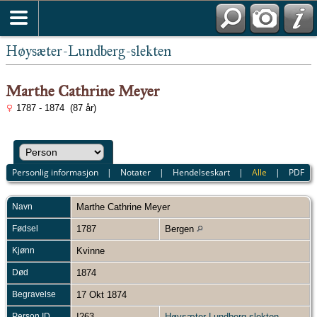
Høysæter-Lundberg-slekten
Marthe Cathrine Meyer
1787 - 1874 (87 år)
Personlig informasjon
|
Notater
|
Hendelseskart
|
Alle
|
PDF
Navn
Marthe Cathrine
Meyer
Fødsel
1787
Bergen
Kjønn
Kvinne
Død
1874
Begravelse
17 Okt 1874
Person ID
I263
Høysæter Lundberg-slekten