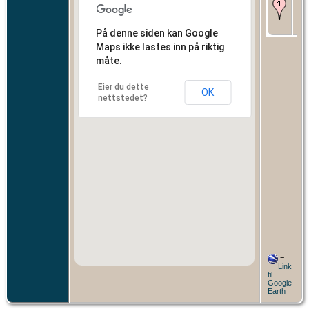
Fø
- 1
-
Be
På denne siden kan Google
Maps ikke lastes inn på riktig
måte.
Eier du dette
OK
nettstedet?
=
Link
til
Google
Earth