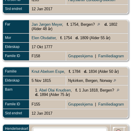
Sist endret
12 Jan 2017
Far
Jan Jørgen Meyer
,
f.
1754, Bergen?
d.
1802
(Alder 48 år)
Mor
Elen Olsdatter
,
f.
1754
d.
1809 (Alder 55 år)
Ekteskap
17 Okt 1777
Famile ID
F158
Gruppeskjema
|
Familiediagram
Familie
Knut Abelsen Espe
,
f.
1784
d.
1834 (Alder 50 år)
Ekteskap
5 Nov 1815
Nykirken, Bergen, Norway
Barn
1.
Abel Olai Knudsen
,
f.
1 Jun 1818, Bergen?
d.
1894 (Alder 75 år)
Famile ID
F155
Gruppeskjema
|
Familiediagram
Sist endret
12 Jan 2017
Hendelseskart