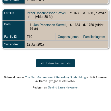
Familie
Peder Johannesson Sævell
,
f.
1630
d.
1710, Sævild
(Alder 80 år)
Barn
1.
Jon Pedersson Sævell
,
f.
1684
d.
1750 (Alder
66 år)
Famile ID
F19
Gruppeskjema
|
Familiediagram
Sist endret
12 Jan 2017
Bytt til standard nettsted
Sidene drives av
The Next Generation of Genealogy Sitebuilding
v. 14.0.5, skrevet
av Darrin Lythgoe © 2001-2026.
Redigert av
Øyvind Lasse Høysæter
.