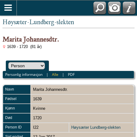
Høysæter-Lundberg-slekten
Marita Johannesdtr.
1639 - 1720 (81 år)
Personlig informasjon
|
Alle
|
PDF
Navn
Marita Johannesdtr.
Fødsel
1639
Kjønn
Kvinne
Død
1720
Person ID
I22
Høysæter Lundberg-slekten
Sist endret
12 Jan 2017