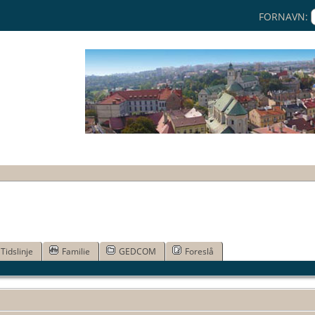
FORNAVN:
Tidslinje
Familie
GEDCOM
Foreslå