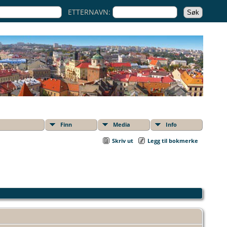
ETTERNAVN:
Finn
Media
Info
Skriv ut
Legg til bokmerke