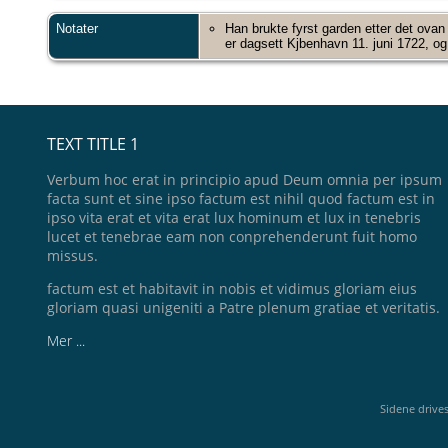
Notater
Han brukte fyrst garden etter det ovan
er dagsett Kjbenhavn 11. juni 1722, og
TEXT TITLE 1
Verbum hoc erat in principio apud Deum omnia per ipsum
facta sunt et sine ipso factum est nihil quod factum est in
ipso vita erat et vita erat lux hominum et lux in tenebris
lucet et tenebrae eam non conprehenderunt fuit homo
missus.
factum est et habitavit in nobis et vidimus gloriam eius
gloriam quasi unigeniti a Patre plenum gratiae et veritatis.
Mer ...
Sidene drive