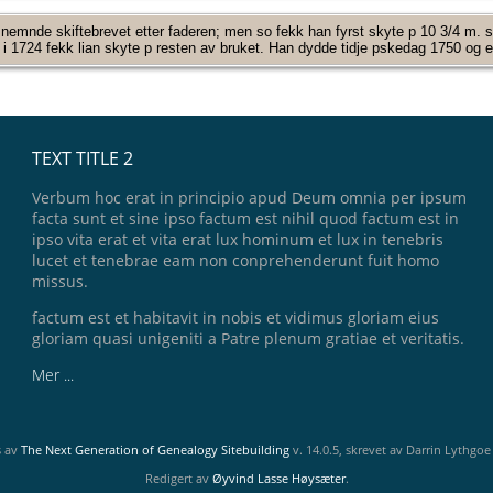
 nemnde skiftebrevet etter faderen; men so fekk han fyrst skyte p 10 3/4 m. s
 i 1724 fekk lian skyte p resten av bruket. Han dydde tidje pskedag 1750 og e
TEXT TITLE 2
Verbum hoc erat in principio apud Deum omnia per ipsum
facta sunt et sine ipso factum est nihil quod factum est in
ipso vita erat et vita erat lux hominum et lux in tenebris
lucet et tenebrae eam non conprehenderunt fuit homo
missus.
factum est et habitavit in nobis et vidimus gloriam eius
gloriam quasi unigeniti a Patre plenum gratiae et veritatis.
Mer ...
s av
The Next Generation of Genealogy Sitebuilding
v. 14.0.5, skrevet av Darrin Lythgo
Redigert av
Øyvind Lasse Høysæter
.