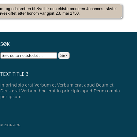
m. og odalsretten til Svell fr den eldste broderen Johannes, skytet
rveskiftet etter honom var gjort 23. mai 1750.
SØK
TEXT TITLE 3
In principio erat Verbum et Verbum erat apud Deum et
Deus erat Verbum hoc erat in principio apud Deum omnia
per ipsum
e © 2001-2026.