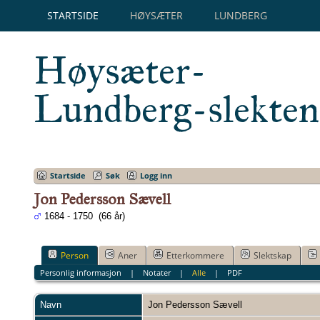
STARTSIDE
HØYSÆTER
LUNDBERG
Høysæter-
Lundberg-slekten
Startside
Søk
Logg inn
Jon Pedersson Sævell
1684 - 1750 (66 år)
Person
Aner
Etterkommere
Slektskap
Personlig informasjon
|
Notater
|
Alle
|
PDF
Navn
Jon Pedersson
Sævell