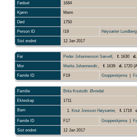
Fødsel
1684
Kjønn
Mann
Død
1750
Person ID
I19
Høysæter Lundberg-
Sist endret
12 Jan 2017
Far
Peder Johannesson Sævell
,
f.
1630
d.
Mor
Marita Johannesdtr.
,
f.
1639
d.
1720 (A
Famile ID
F19
Gruppeskjema
|
Fa
Familie
Brita Knutsdtr. Øvredal
Ekteskap
1711
Barn
1.
Knut Jonsson Høysæter
,
f.
1718
Famile ID
F17
Gruppeskjema
|
Fa
Sist endret
12 Jan 2017