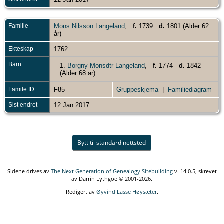
Familie
Mons Nilsson Langeland
,
f.
1739
d.
1801 (Alder 62
år)
Ekteskap
1762
Barn
1.
Borgny Monsdtr Langeland
,
f.
1774
d.
1842
(Alder 68 år)
Famile ID
F85
Gruppeskjema
|
Familiediagram
Sist endret
12 Jan 2017
Bytt til standard nettsted
Sidene drives av
The Next Generation of Genealogy Sitebuilding
v. 14.0.5, skrevet
av Darrin Lythgoe © 2001-2026.
Redigert av
Øyvind Lasse Høysæter
.