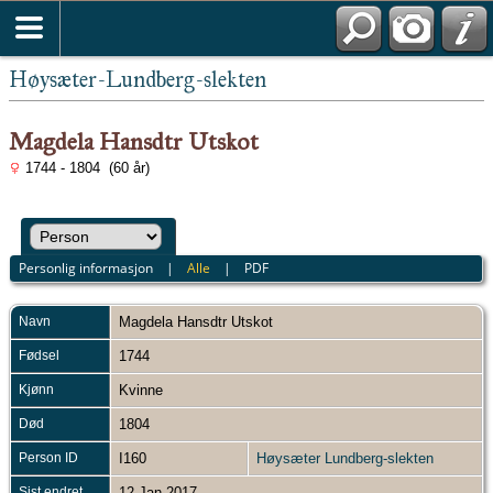
Høysæter-Lundberg-slekten
Magdela Hansdtr Utskot
1744 - 1804 (60 år)
Personlig informasjon
|
Alle
|
PDF
Navn
Magdela Hansdtr
Utskot
Fødsel
1744
Kjønn
Kvinne
Død
1804
Person ID
I160
Høysæter Lundberg-slekten
Sist endret
12 Jan 2017