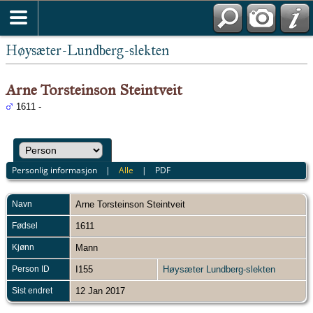
Høysæter-Lundberg-slekten
Arne Torsteinson Steintveit
1611 -
Personlig informasjon
|
Alle
|
PDF
Navn
Arne Torsteinson
Steintveit
Fødsel
1611
Kjønn
Mann
Person ID
I155
Høysæter Lundberg-slekten
Sist endret
12 Jan 2017