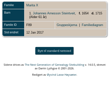
Familie
Marita X
Barn
1.
Johannes Arnesson Steintveit
,
f.
1654
d.
1715
(Alder 61 år)
Famile ID
F89
Gruppeskjema
|
Familiediagram
Sist endret
12 Jan 2017
Bytt til standard nettsted
Sidene drives av
The Next Generation of Genealogy Sitebuilding
v. 14.0.5, skrevet
av Darrin Lythgoe © 2001-2026.
Redigert av
Øyvind Lasse Høysæter
.