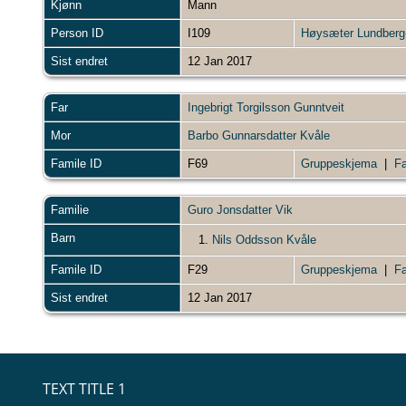
Kjønn
Mann
Person ID
I109
Høysæter Lundberg-
Sist endret
12 Jan 2017
Far
Ingebrigt Torgilsson Gunntveit
Mor
Barbo Gunnarsdatter Kvåle
Famile ID
F69
Gruppeskjema
|
Fa
Familie
Guro Jonsdatter Vik
Barn
1.
Nils Oddsson Kvåle
Famile ID
F29
Gruppeskjema
|
Fa
Sist endret
12 Jan 2017
TEXT TITLE 1