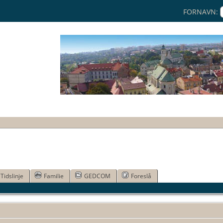
FORNAVN:
Tidslinje
Familie
GEDCOM
Foreslå