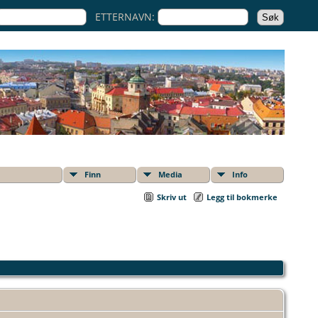
ETTERNAVN:
Finn
Media
Info
Skriv ut
Legg til bokmerke