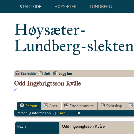
STARTSIDE
HØYSÆTER
LUNDBERG
Høysæter-
Lundberg-slekten
Startside
Søk
Logg inn
Odd Ingebrigtsson Kvåle
Person
Aner
Etterkommere
Slektskap
Personlig informasjon
|
Alle
|
PDF
Navn
Odd Ingebrigtsson
Kvåle