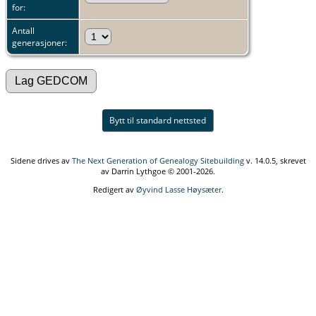
for:
Antall
generasjoner:
Bytt til standard nettsted
Sidene drives av
The Next Generation of Genealogy Sitebuilding
v. 14.0.5, skrevet
av Darrin Lythgoe © 2001-2026.
Redigert av
Øyvind Lasse Høysæter
.