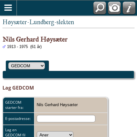
Høysæter-Lundberg-slekten
Nils Gerhard Høysæter
1913 - 1975 (61 år)
Lag GEDCOM
GEDCOM
Nils Gerhard Høysæter
starter fra:
E-postadresse:
Lag en
GEDCOM fil