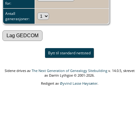
for:
Antall
generasjoner:
Bytt til standard nettsted
Sidene drives av
The Next Generation of Genealogy Sitebuilding
v. 14.0.5, skrevet
av Darrin Lythgoe © 2001-2026.
Redigert av
Øyvind Lasse Høysæter
.