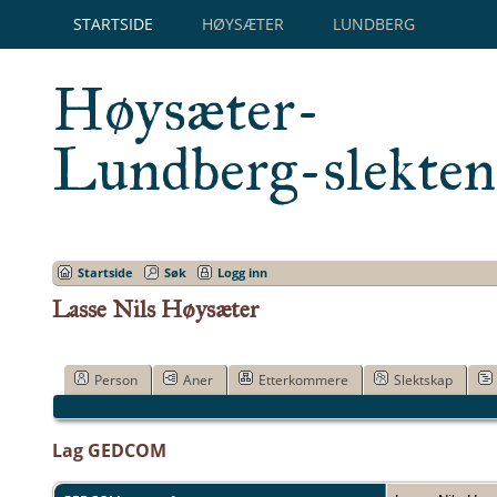
STARTSIDE
HØYSÆTER
LUNDBERG
Høysæter-
Lundberg-slekten
Startside
Søk
Logg inn
Lasse Nils Høysæter
Person
Aner
Etterkommere
Slektskap
Lag GEDCOM