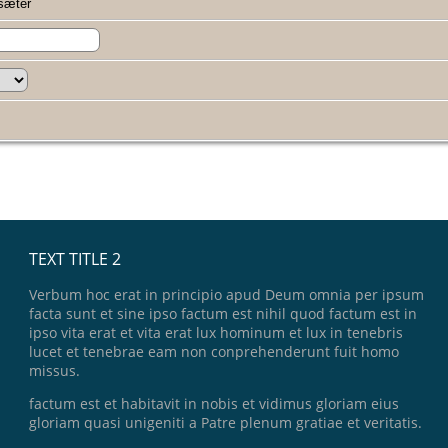
sæter
TEXT TITLE 2
Verbum hoc erat in principio apud Deum omnia per ipsum
facta sunt et sine ipso factum est nihil quod factum est in
ipso vita erat et vita erat lux hominum et lux in tenebris
lucet et tenebrae eam non conprehenderunt fuit homo
missus.
factum est et habitavit in nobis et vidimus gloriam eius
gloriam quasi unigeniti a Patre plenum gratiae et veritatis.