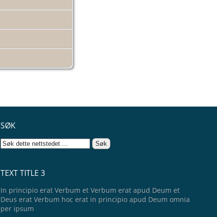
SØK
TEXT TITLE 3
In principio erat Verbum et Verbum erat apud Deum et
Deus erat Verbum hoc erat in principio apud Deum omnia
per ipsum