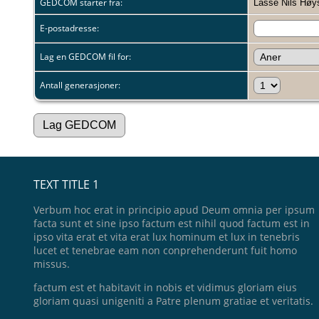
GEDCOM starter fra:
Lasse Nils Høy
E-postadresse:
Lag en GEDCOM fil for:
Antall generasjoner:
TEXT TITLE 1
Verbum hoc erat in principio apud Deum omnia per ipsum
facta sunt et sine ipso factum est nihil quod factum est in
ipso vita erat et vita erat lux hominum et lux in tenebris
lucet et tenebrae eam non conprehenderunt fuit homo
missus.
factum est et habitavit in nobis et vidimus gloriam eius
gloriam quasi unigeniti a Patre plenum gratiae et veritatis.