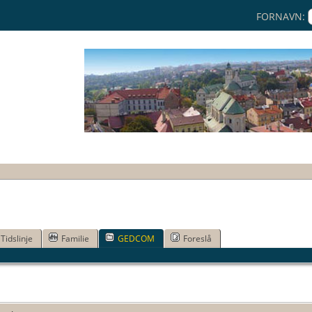
FORNAVN:
Tidslinje
Familie
GEDCOM
Foreslå