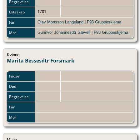
Begravelse
Ekteskap
1701
Far
Olav Monsson Langeland
|
F93 Gruppeskjema
Mor
Gunnvor Johannesdtr Sævell
|
F93 Gruppeskjema
Kvinne
Marita Bessesdtr Forsmark
Fødsel
Død
Begravelse
Far
Mor
Mann