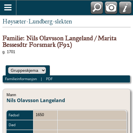
Høysæter-Lundberg-slekten
Familie: Nils Olavsson Langeland / Marita
Bessesdtr Forsmark (F92)
g. 1701
Familieinformasjon
|
PDF
Mann
Nils Olavsson Langeland
Fødsel
1650
Død