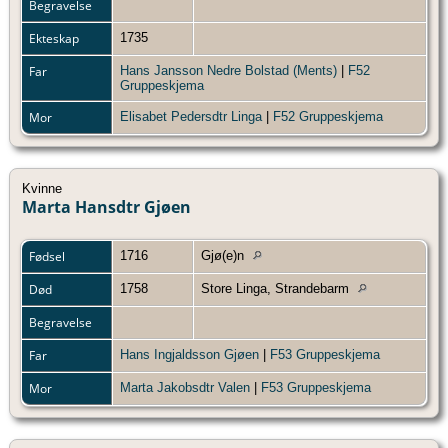
Begravelse
Ekteskap
1735
Far
Hans Jansson Nedre Bolstad (Ments)
|
F52
Gruppeskjema
Mor
Elisabet Pedersdtr Linga
|
F52 Gruppeskjema
Kvinne
Marta Hansdtr Gjøen
Fødsel
1716
Gjø(e)n
Død
1758
Store Linga, Strandebarm
Begravelse
Far
Hans Ingjaldsson Gjøen
|
F53 Gruppeskjema
Mor
Marta Jakobsdtr Valen
|
F53 Gruppeskjema