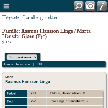
Høysæter-Lundberg-slekten
Familie: Rasmus Hansson Linga / Marta
Hansdtr Gjøen (F51)
g. 1735
Familieinformasjon
|
PDF
Mann
Rasmus Hansson Linga
Fødsel
1713
Holdhus, Hålandsdalen
Død
1752
Store Linga, Strandebarm