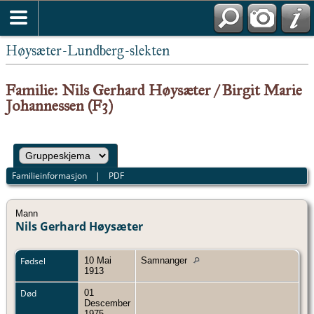
Høysæter-Lundberg-slekten
Familie: Nils Gerhard Høysæter / Birgit Marie
Johannessen (F3)
Familieinformasjon
|
PDF
Mann
Nils Gerhard Høysæter
Fødsel
10 Mai
Samnanger
1913
Død
01
Descember
1975