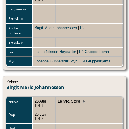
Begravelse
Ekteskap
Andre
Birgit Marie Johannessen
|
F2
partnere
Ekteskap
Far
Lasse Nilsson Høysæter
|
F4 Gruppeskjema
Mor
Johanna Gunnarsdtr. Myri
|
F4 Gruppeskjema
Kvinne
Birgit Marie Johannessen
Fødsel
23 Aug
Leirvik, Stord
1918
Dåp
26 Jan
1919
Død