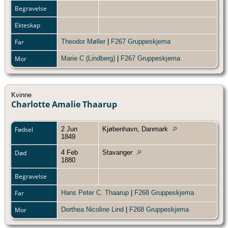
Begravelse
Ekteskap
Far
Theodor Møller
|
F267 Gruppeskjema
Mor
Marie C (Lindberg)
|
F267 Gruppeskjema
Kvinne
Charlotte Amalie Thaarup
Fødsel
2 Jun
Kjøbenhavn, Danmark
1849
Død
4 Feb
Stavanger
1880
Begravelse
Far
Hans Peter C. Thaarup
|
F268 Gruppeskjema
Mor
Dorthea Nicoline Lind
|
F268 Gruppeskjema