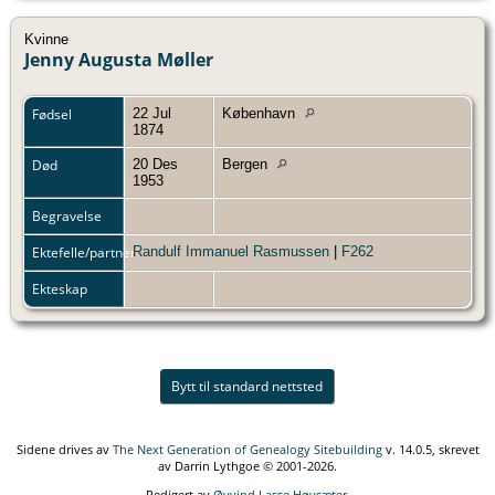
Kvinne
Jenny Augusta Møller
Fødsel
22 Jul
København
1874
Død
20 Des
Bergen
1953
Begravelse
Ektefelle/partner
Randulf Immanuel Rasmussen
|
F262
Ekteskap
Bytt til standard nettsted
Sidene drives av
The Next Generation of Genealogy Sitebuilding
v. 14.0.5, skrevet
av Darrin Lythgoe © 2001-2026.
Redigert av
Øyvind Lasse Høysæter
.