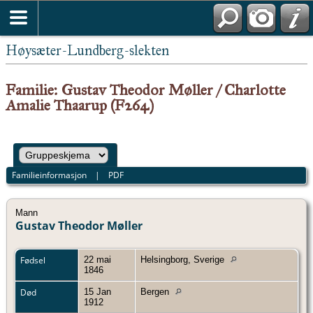
Høysæter-Lundberg-slekten
Familie: Gustav Theodor Møller / Charlotte
Amalie Thaarup (F264)
Familieinformasjon
|
PDF
Mann
Gustav Theodor Møller
Fødsel
22 mai
Helsingborg, Sverige
1846
Død
15 Jan
Bergen
1912