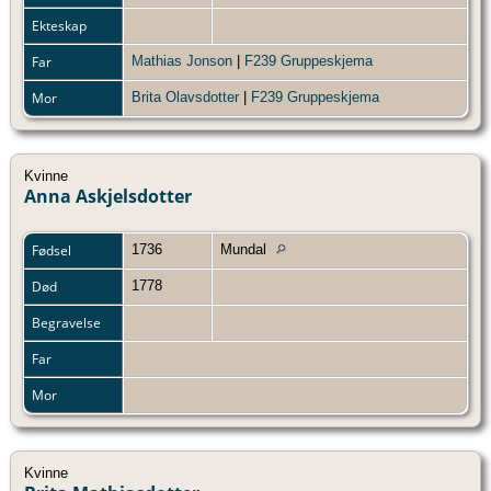
Ekteskap
Far
Mathias Jonson
|
F239 Gruppeskjema
Mor
Brita Olavsdotter
|
F239 Gruppeskjema
Kvinne
Anna Askjelsdotter
Fødsel
1736
Mundal
Død
1778
Begravelse
Far
Mor
Kvinne