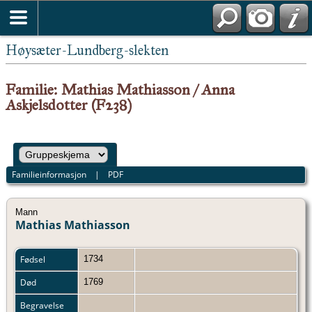
Høysæter-Lundberg-slekten
Familie: Mathias Mathiasson / Anna
Askjelsdotter (F238)
Familieinformasjon
|
PDF
Mann
Mathias Mathiasson
Fødsel
1734
Død
1769
Begravelse