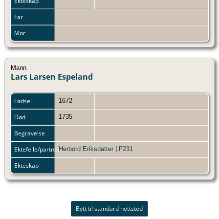
Ekteskap
Far
Mor
Mann
Lars Larsen Espeland
Fødsel
1672
Død
1735
Begravelse
Ektefelle/partner
Herbord Eriksdatter
|
F231
Ekteskap
Bytt til standard nettsted