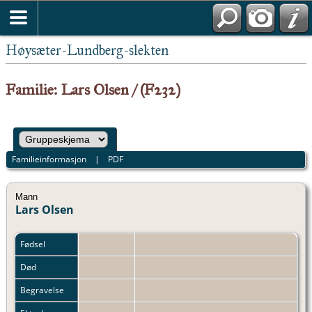
Høysæter-Lundberg-slekten
Familie: Lars Olsen / (F232)
Familieinformasjon
|
PDF
Mann
Lars Olsen
Fødsel
Død
Begravelse