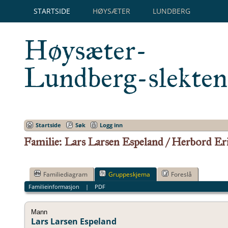
STARTSIDE
HØYSÆTER
LUNDBERG
Høysæter-
Lundberg-slekten
Startside
Søk
Logg inn
Familie: Lars Larsen Espeland / Herbord Eri
Familiediagram
Gruppeskjema
Foreslå
Familieinformasjon
|
PDF
Mann
Lars Larsen Espeland