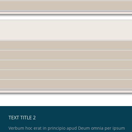
TEXT TITLE 2
Verbum hoc erat in principio apud Deum omnia per ipsum