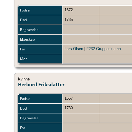
Fødsel
1672
Død
1735
Begravelse
Ekteskap
Far
Lars Olsen
|
F232 Gruppeskjema
Mor
Kvinne
Herbord Eriksdatter
Fødsel
1657
Død
1739
Begravelse
Far