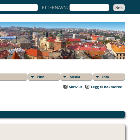
ETTERNAVN:
Finn
Media
Info
Skriv ut
Legg til bokmerke