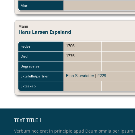
Mor
Mann
Hans Larsen Espeland
Fødsel
1706
Død
1775
Begravelse
Ektefelle/partner
Elsa Sjursdatter
|
F229
Ekteskap
TEXT TITLE 1
Verbum hoc erat in principio apud Deum omnia per ipsum