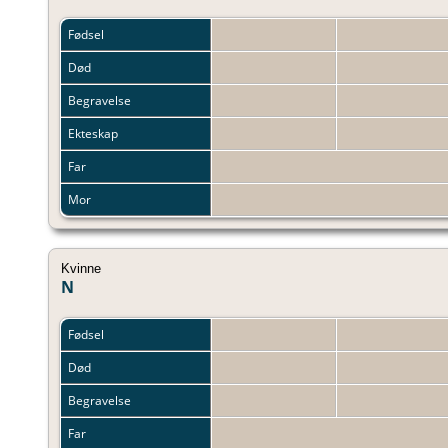
Fødsel
Død
Begravelse
Ekteskap
Far
Mor
Kvinne
N
Fødsel
Død
Begravelse
Far