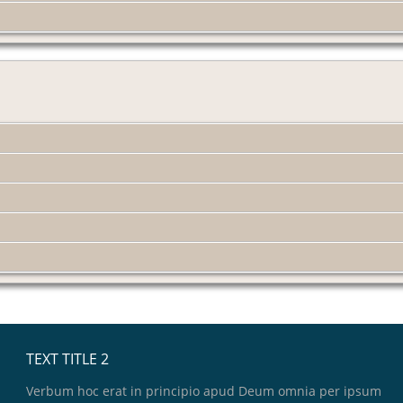
TEXT TITLE 2
Verbum hoc erat in principio apud Deum omnia per ipsum