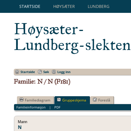
STARTSIDE
HØYSÆTER
LUNDBERG
Høysæter-
Lundberg-slekten
Startside
Søk
Logg inn
Familie: N / N (F181)
Familiediagram
Gruppeskjema
Foreslå
Familieinformasjon
|
PDF
Mann
N