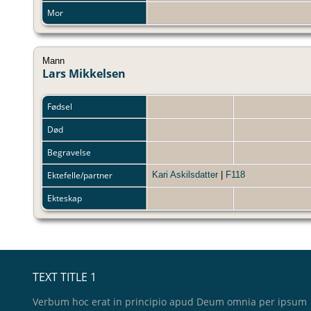
Mor
Mann
Lars Mikkelsen
Fødsel
Død
Begravelse
Ektefelle/partner
Kari Askilsdatter
|
F118
Ekteskap
TEXT TITLE 1
Verbum hoc erat in principio apud Deum omnia per ipsum