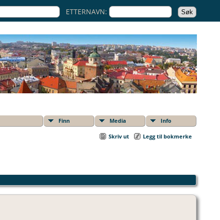
ETTERNAVN:
Finn
Media
Info
Skriv ut
Legg til bokmerke