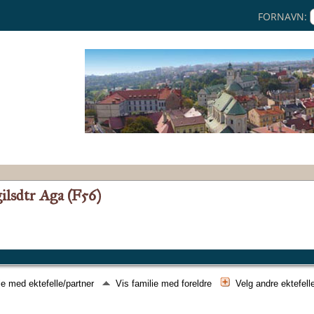
FORNAVN:
ilsdtr Aga (F56)
ie med ektefelle/partner
Vis familie med foreldre
Velg andre ektefell