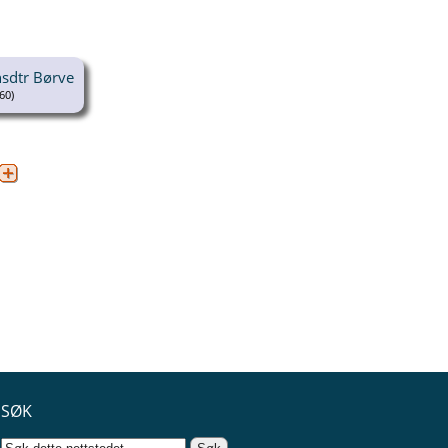
nsdtr Børve
60)
SØK