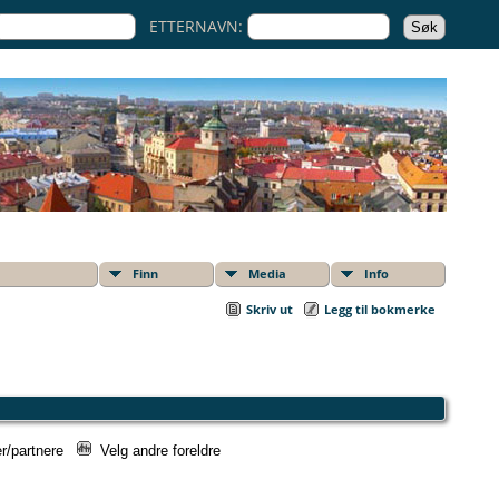
ETTERNAVN:
Finn
Media
Info
Skriv ut
Legg til bokmerke
er/partnere
Velg andre foreldre