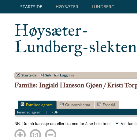
STARTSIDE
HØYSÆTER
LUNDBERG
Høysæter-
Lundberg-slekten
Startside
Søk
Logg inn
Familie: Ingjald Hansson Gjøen / Kristi Torg
Familiediagram
Gruppeskjema
Foreslå
Familiediagram
|
PDF
NB: Du må kanskje dra eller bla ned for å se hele treet.
Vis famil