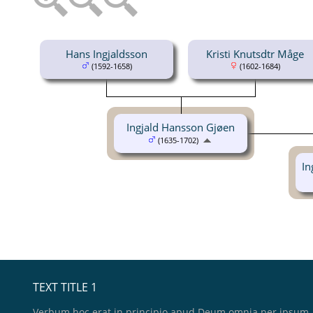
Hans Ingjaldsson
Kristi Knutsdtr Måge
(1592-1658)
(1602-1684)
Ingjald Hansson Gjøen
(1635-1702)
In
TEXT TITLE 1
Verbum hoc erat in principio apud Deum omnia per ipsum