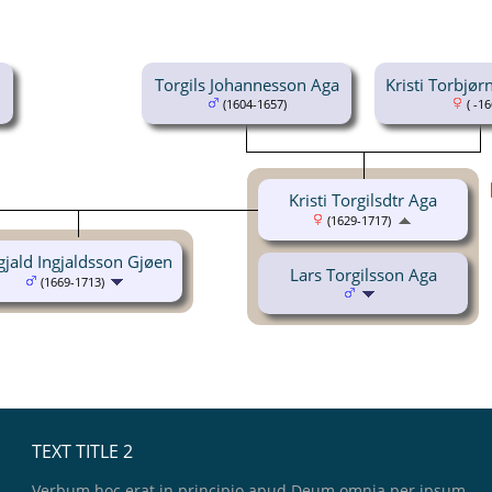
Torgils Johannesson Aga
Kristi Torbjør
(1604-1657)
( -16
Kristi Torgilsdtr Aga
(1629-1717)
gjald Ingjaldsson Gjøen
Lars Torgilsson Aga
(1669-1713)
TEXT TITLE 2
Verbum hoc erat in principio apud Deum omnia per ipsum