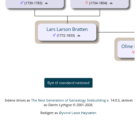
(1730-1783)
(1734-1804)
Lars Larson Bratten
(1772-1833)
Oline L
(
Bytt til standard nettsted
Sidene drives av
The Next Generation of Genealogy Sitebuilding
v. 14.0.5, skrevet
av Darrin Lythgoe © 2001-2026.
Redigert av
Øyvind Lasse Høysæter
.