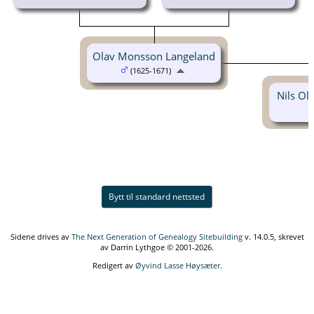
Olav Monsson Langeland
(1625-1671)
Nils Ol
Bytt til standard nettsted
Sidene drives av
The Next Generation of Genealogy Sitebuilding
v. 14.0.5, skrevet
av Darrin Lythgoe © 2001-2026.
Redigert av
Øyvind Lasse Høysæter
.