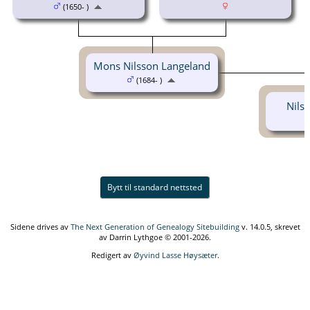
(1650- )
Mons Nilsson Langeland
(1684- )
Nils
Bytt til standard nettsted
Sidene drives av
The Next Generation of Genealogy Sitebuilding
v. 14.0.5, skrevet
av Darrin Lythgoe © 2001-2026.
Redigert av
Øyvind Lasse Høysæter
.