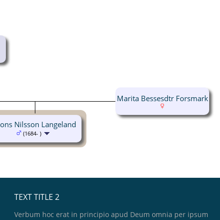
Marita Bessesdtr Forsmark
ons Nilsson Langeland
(1684- )
TEXT TITLE 2
Verbum hoc erat in principio apud Deum omnia per ipsum