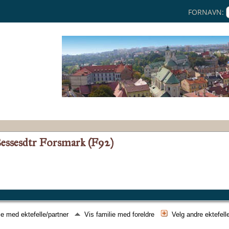
FORNAVN:
Bessesdtr Forsmark (F92)
ie med ektefelle/partner
Vis familie med foreldre
Velg andre ektefell