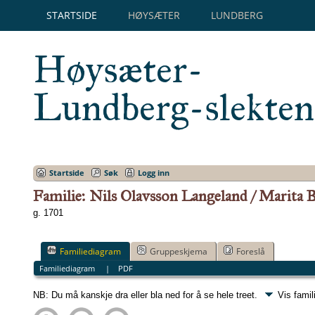
STARTSIDE
HØYSÆTER
LUNDBERG
Høysæter-
Lundberg-slekten
Startside
Søk
Logg inn
Familie: Nils Olavsson Langeland / Marita 
g. 1701
Familiediagram
Gruppeskjema
Foreslå
Familiediagram
|
PDF
NB: Du må kanskje dra eller bla ned for å se hele treet.
Vis famil