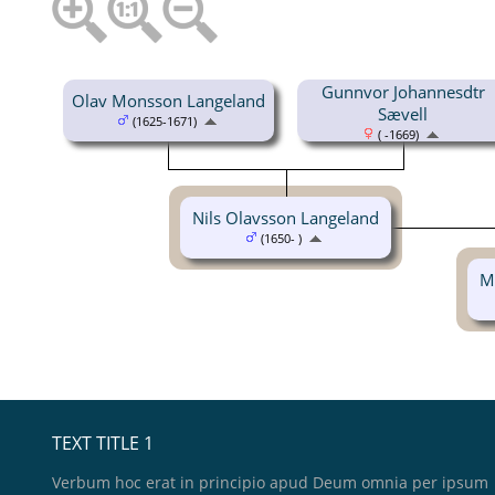
Gunnvor Johannesdtr
Olav Monsson Langeland
Sævell
(1625-1671)
( -1669)
Nils Olavsson Langeland
(1650- )
M
TEXT TITLE 1
Verbum hoc erat in principio apud Deum omnia per ipsum