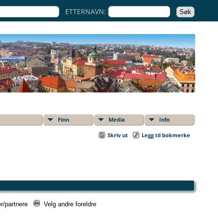
ETTERNAVN:
Finn
Media
Info
Skriv ut
Legg til bokmerke
er/partnere
Velg andre foreldre