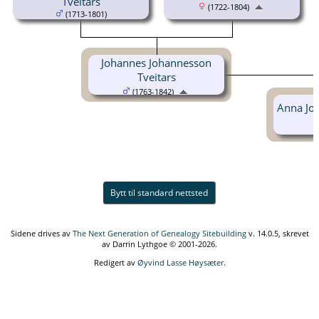
Tveitars
(1722-1804)
(1713-1801)
Johannes Johannesson
Tveitars
(1763-1842)
Anna Joh
Bytt til standard nettsted
Sidene drives av
The Next Generation of Genealogy Sitebuilding
v. 14.0.5, skrevet
av Darrin Lythgoe © 2001-2026.
Redigert av
Øyvind Lasse Høysæter
.