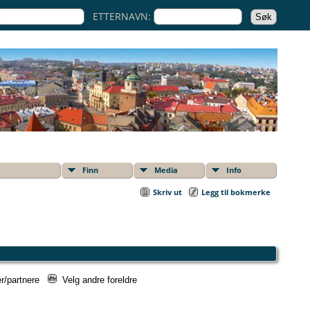
ETTERNAVN:
Finn
Media
Info
Skriv ut
Legg til bokmerke
er/partnere
Velg andre foreldre