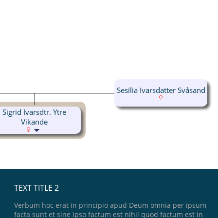
Sesilia Ivarsdatter Svåsand
Sigrid Ivarsdtr. Ytre
Vikande
TEXT TITLE 2
Verbum hoc erat in principio apud Deum omnia per ipsum
facta sunt et sine ipso factum est nihil quod factum est in