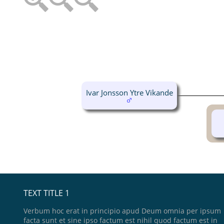
Ivar Jonsson Ytre Vikande
TEXT TITLE 1
Verbum hoc erat in principio apud Deum omnia per ipsum
facta sunt et sine ipso factum est nihil quod factum est in