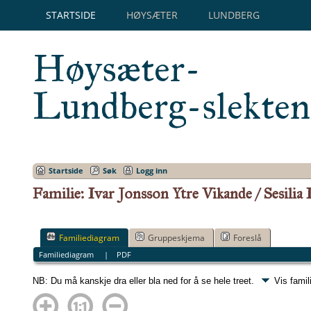
STARTSIDE
HØYSÆTER
LUNDBERG
Høysæter-
Lundberg-slekten
Startside
Søk
Logg inn
Familie: Ivar Jonsson Ytre Vikande / Sesilia
Familiediagram
Gruppeskjema
Foreslå
Familiediagram
|
PDF
NB: Du må kanskje dra eller bla ned for å se hele treet.
Vis famil