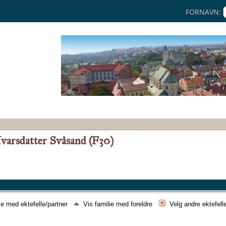
FORNAVN:
 Ivarsdatter Svåsand (F30)
ie med ektefelle/partner
Vis familie med foreldre
Velg andre ektefell