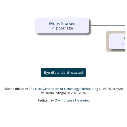
Mons Sjursen
(1654-1723)
S
(
Bytt til standard nettsted
Sidene drives av
The Next Generation of Genealogy Sitebuilding
v. 14.0.5, skrevet
av Darrin Lythgoe © 2001-2026.
Redigert av
Øyvind Lasse Høysæter
.