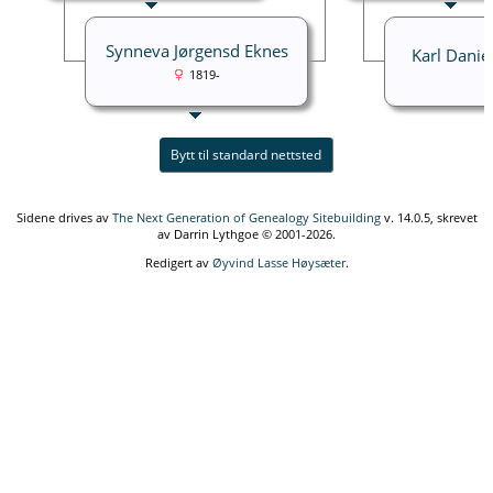
Synneva Jørgensd Eknes
Karl Daniel
1819-
Bytt til standard nettsted
Sidene drives av
The Next Generation of Genealogy Sitebuilding
v. 14.0.5, skrevet
av Darrin Lythgoe © 2001-2026.
Redigert av
Øyvind Lasse Høysæter
.