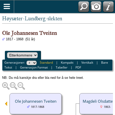
Høysæter-Lundberg-slekten
Ole Johannesen Tveiten
1817 - 1868 (51 år)
Generasjoner:
Standard
|
Kompakt
|
Vertikalt
|
Bare
Tekst
|
Generasjon Format
|
Tabeller
|
PDF
NB: Du må kanskje dra eller bla ned for å se hele treet.
Ole Johannesen Tveiten
Magdeli Olsdatter
1817-1868
1863-